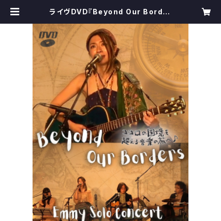
ライヴDVD『Beyond Our Border
s - ココロの国境を超える音楽の旅
へ - 』 | 詠美衣＊うたの宅急便 〜E
mmy songs delivery〜