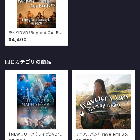
ライヴDVD『Beyond Our Bor
ders - ココロの国境を超える
¥4,400
音楽の旅へ - 』
同じカテゴリの商品
【NEWリリース!】ライヴDVD：詠
ミニアルバム『Traveler's Son
美衣10周年記念ライブ『LISTE
g』