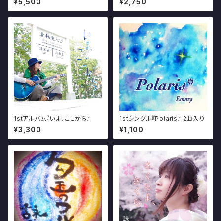
¥5,500
¥2,750
N TO YOU NAKED HEART～
ハダカノココロの声を聴け～ 』
1stアルバム『いま、ここから』
1stシングル『Polaris』 2曲入り
¥3,300
¥1,100