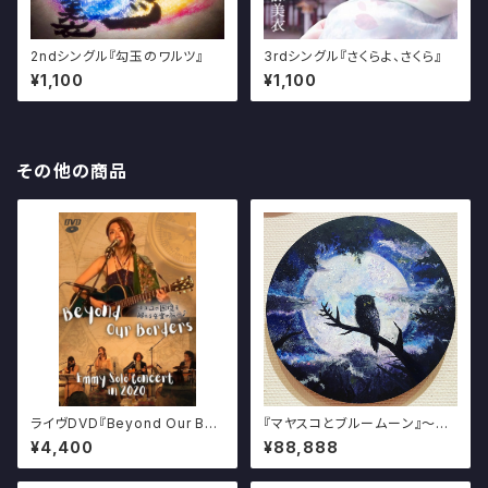
2ndシングル『勾玉のワルツ』
3rdシングル『さくらよ、さくら』
¥1,100
¥1,100
その他の商品
ライヴDVD『Beyond Our Bor
『マヤスコとブルームーン』～奄
ders - ココロの国境を超える
美の星空を描く写真・アート展～
¥4,400
¥88,888
音楽の旅へ - 』