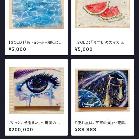
【SOLD】『碧 -ao-』～和紙に描
【SOLD】『今年初のスイカ 』～
く日本の美しき夏の風物絵～
和紙に描く日本の美しき夏の風
¥5,000
¥5,000
物絵～
『やっと、出逢えた』～奄美の星
『流れ星は、宇宙の涙』～奄美の
空を描く写真・アート展～
星空を描く写真・アート展～
¥200,000
¥88,888