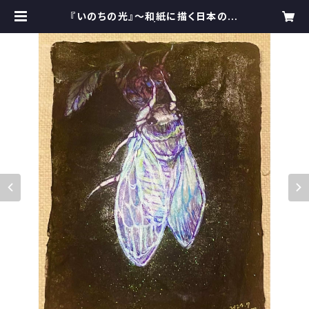
『いのちの光』～和紙に描く日本の美
しき夏の風物絵～ | 詠美衣＊うたの宅
急便 〜Emmy songs deliver
y〜