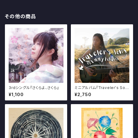
その他の商品
3rdシングル『さくらよ、さくら』
ミニアルバム『Traveler's Son
g』
¥1,100
¥2,750