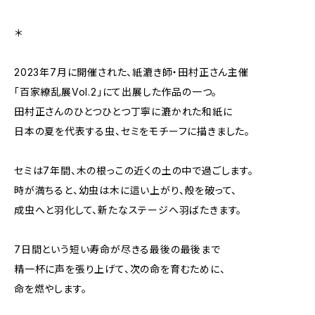
＊
2023年7月に開催された、紙漉き師・田村正さん主催
「百家繚乱展Vol.2」にて出展した作品の一つ。
田村正さんのひとつひとつ丁寧に漉かれた和紙に
日本の夏を代表する虫、セミをモチーフに描きました。
セミは7年間、木の根っこの近くの土の中で過ごします。
時が満ちると、幼虫は木に這い上がり、殻を破って、
成虫へと羽化して、新たなステージへ羽ばたきます。
7日間という短い寿命が尽きる最後の最後まで
精一杯に声を張り上げて、次の命を育むために、
命を燃やします。