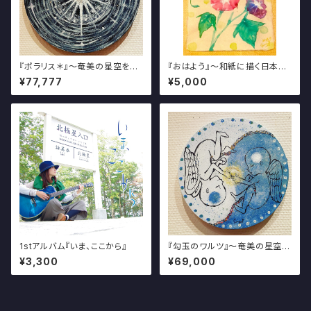
『ポラリス＊』～奄美の星空を描
『おはよう』～和紙に描く日本の
く写真・アート展～
美しき夏の風物絵～
¥77,777
¥5,000
1stアルバム『いま、ここから』
『勾玉のワルツ』～奄美の星空を
描く写真・アート展～
¥3,300
¥69,000