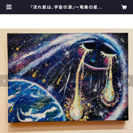
『流れ星は、宇宙の涙』～奄美の星空
を描く写真・アート展～ | 詠美衣＊う
たの宅急便 〜Emmy songs deli
very〜