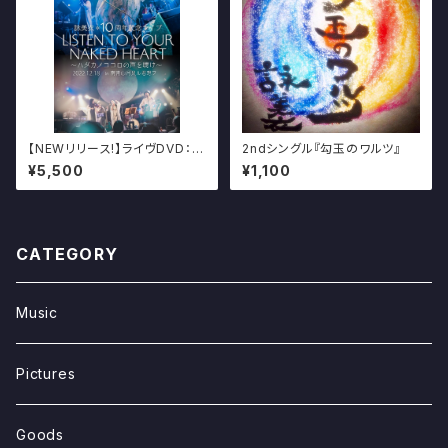
【NEWリリース!】ライヴDVD：詠
2ndシングル『勾玉のワルツ』
美衣10周年記念ライブ『LISTE
¥5,500
¥1,100
N TO YOU NAKED HEART～
ハダカノココロの声を聴け～ 』
CATEGORY
Music
Pictures
Goods