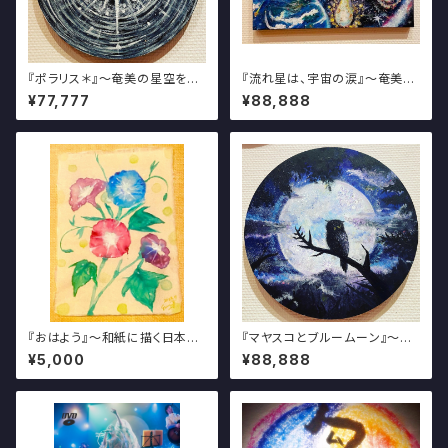
『ポラリス＊』～奄美の星空を描
『流れ星は、宇宙の涙』～奄美の
く写真・アート展～
星空を描く写真・アート展～
¥77,777
¥88,888
『おはよう』～和紙に描く日本の
『マヤスコとブルームーン』～奄
美しき夏の風物絵～
美の星空を描く写真・アート展～
¥5,000
¥88,888